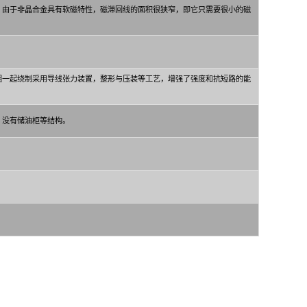
。由于非晶合金具有软磁特性，磁滞回线的面积很狭窄，即它只需要很小的磁
圈一起绕制采用导线张力装置，整形与压装等工艺，增强了强度和抗短路的能
，没有储油柜等结构。