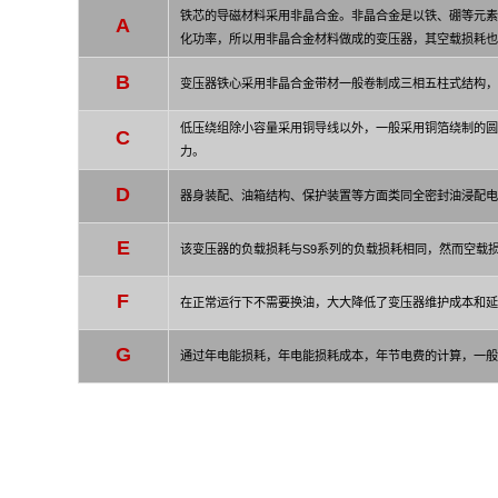
铁芯的导磁材料采用非晶合金。非晶合金是以铁、硼等元素
A
化功率，所以用非晶合金材料做成的变压器，其空载损耗也
B
变压器铁心采用非晶合金带材一般卷制成三相五柱式结构，
低压绕组除小容量采用铜导线以外，一般采用铜箔绕制的圆
C
力。
D
器身装配、油箱结构、保护装置等方面类同全密封油浸配电
E
该变压器的负载损耗与S9系列的负载损耗相同，然而空载损耗S(
F
在正常运行下不需要换油，大大降低了变压器维护成本和延
G
通过年电能损耗，年电能损耗成本，年节电费的计算，一般