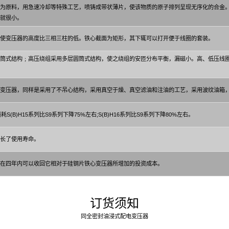
为原料，用急速冷却等特殊工艺，喷铸成带状薄片，使该物质的原子排列呈现无序化的合金
就很小。
使变压器的高度比三相三柱的低。铁心截面为矩形，其下辄可以打开便于线圈的套装。
筒式结构﹔高压绕组采用多层圆筒式结构，使之绕组的安匝分布平衡，漏磁小。高、低压线
变压器，同样是采用了不吊心结构，采用真空于燥、真空滤油和注油的工艺，采用波纹油箱
B)H15系列比S9系列下降75%左右;S(B)H16系列比S9系列下降80%左右。
长了使用寿命。
在四年内可以收回它相对于硅钢片铁心变压器所增加的投资成本。
订货须知
同全密封油浸式配电变压器